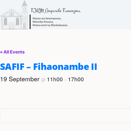
Skip
to
content
« All Events
SAFIF – Fihaonambe II
19 September
11h00
17h00
@
–