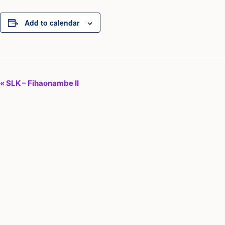
Add to calendar
E
«
SLK – Fihaonambe II
v
e
n
t
N
a
v