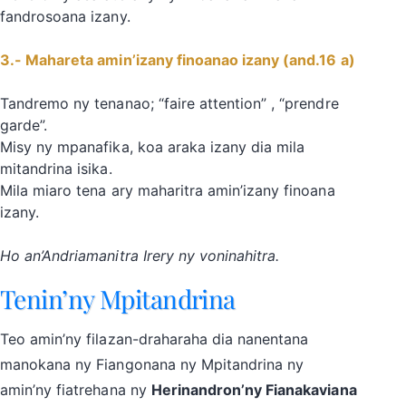
fandrosoana izany.
3.- Mahareta amin’izany finoanao izany (and.16 a)
Tandremo ny tenanao; “faire attention” , “prendre
garde”.
Misy ny mpanafika, koa araka izany dia mila
mitandrina isika.
Mila miaro tena ary maharitra amin’izany finoana
izany.
Ho an’Andriamanitra Irery ny voninahitra.
Tenin’ny Mpitandrina
Teo amin’ny filazan-draharaha dia nanentana
manokana ny Fiangonana ny Mpitandrina ny
amin’ny fiatrehana ny
Herinandron’ny Fianakaviana