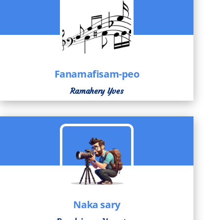
Fanamafisam-peo
Ramahery Yves
Naka sary