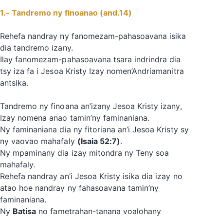
1.- Tandremo ny finoanao (and.14)
Rehefa nandray ny fanomezam-pahasoavana isika
dia tandremo izany.
Ilay fanomezam-pahasoavana tsara indrindra dia
tsy iza fa i Jesoa Kristy Izay nomen’Andriamanitra
antsika.
Tandremo ny finoana an’izany Jesoa Kristy izany,
Izay nomena anao tamin’ny faminaniana.
Ny faminaniana dia ny fitoriana an’i Jesoa Kristy sy
ny vaovao mahafaly
(Isaia 52:7)
.
Ny mpaminany dia izay mitondra ny Teny soa
mahafaly.
Rehefa nandray an’i Jesoa Kristy isika dia izay no
atao hoe nandray ny fahasoavana tamin’ny
faminaniana.
Ny
Batisa
no fametrahan-tanana voalohany