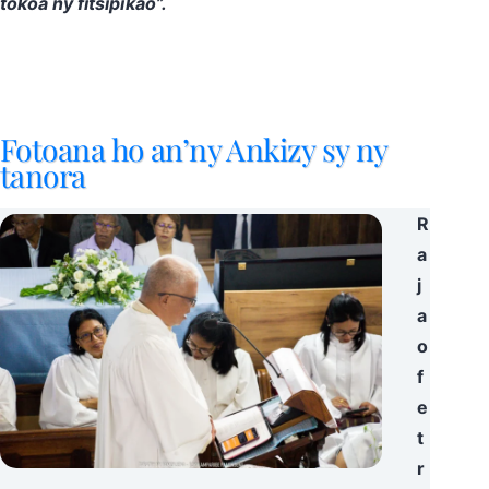
tokoa ny fitsipikao”.
Fotoana ho an’ny Ankizy sy ny
tanora
R
a
j
a
o
f
e
t
r