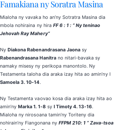
Famakiana ny Soratra Masina
Mialoha ny vavaka ho an’ny Sotratra Masina dia
mbola nohiraina ny hira
FF 6 : 1 : “ Ny teninao
Jehovah Ray Mahery”
Ny
Diakona Rabenandrasana Jaona
sy
Rabenandrasana Hanitra
no nitari-bavaka sy
namaky misesy ny perikopa manontolo. Ny
Testamenta taloha dia araka izay hita ao amin’ny I
Samoela 3. 10-14
.
Ny Testamenta vaovao kosa dia araka izay hita ao
amin’ny
Marka 1. 1-8
sy
I Timoty 4. 13-16
.
Mialoha ny nirosoana tamin’ny Toriteny dia
nohirain’ny Fiangonana ny
FFPM 210: 1 “ Zava-tsoa