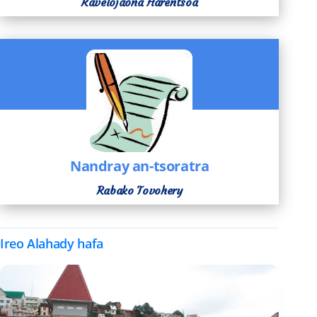
Ravelojaona Harentsoa
Nandray an-tsoratra
Rabako Tovohery
Ireo Alahady hafa