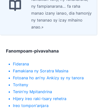
ny fampianarana… fa raha
manao izany ianao, dia hamonjy
ny tenanao sy izay mihaino
anao.»
Fanompoam-pivavahana
Fiderana
Famakiana ny Soratra Masina
Fotoana ho an'ny Ankizy sy ny tanora
Toriteny
Tenin'ny Mpitandrina
Hijery ireo raki-tsary rehetra
Ireo tompon'anjara