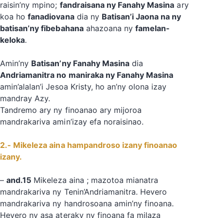
raisin’ny mpino;
fandraisana ny Fanahy Masina
ary
koa ho
fanadiovana
dia ny
Batisan’i Jaona na ny
batisan’ny fibebahana
ahazoana ny
famelan-
keloka
.
Amin’ny
Batisan’ny Fanahy Masina
dia
Andriamanitra no maniraka ny Fanahy Masina
amin’alalan’i Jesoa Kristy, ho an’ny olona izay
mandray Azy.
Tandremo ary ny finoanao ary mijoroa
mandrakariva amin’izay efa noraisinao.
2.- Mikeleza aina hampandroso izany finoanao
izany.
–
and.15
Mikeleza aina ; mazotoa mianatra
mandrakariva ny Tenin’Andriamanitra. Hevero
mandrakariva ny handrosoana amin’ny finoana.
Hevero ny asa ateraky ny finoana fa milaza