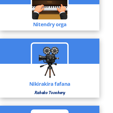
Nitendry orga
Nikirakira fafana
Rabako Tovohery