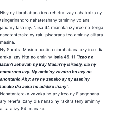
Nisy ny fiarahabana ireo rehetra izay nahatratra ny
tsingerinandro nahaterahany tamin’ny volana
janoary lasa iny. Niisa 64 mianaka izy ireo no tonga
nanatanteraka ny raki-pisaorana teo amin’ny alitara
masina.
Ny Soratra Masina nentina niarahabana azy ireo dia
araka izay hita ao amin’ny
Isaia 45. 11
“Izao no
lazan’i Jehovah ny Iray Masin’ny Isiraely, dia ny
namorona azy: Ny amin’ny zavatra ho avy no
anontanio Ahy; ary ny zanako sy ny asan’ny
tanako dia aoka ho adidiko ihany”
.
Nanatanteraka vavaka ho azy ireo ny Fiangonana
ary rehefa izany dia nanao ny rakitra teny amin’ny
alitara izy 64 mianaka.