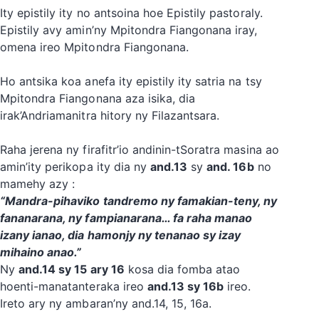
Ity epistily ity no antsoina hoe Epistily pastoraly.
Epistily avy amin’ny Mpitondra Fiangonana iray,
omena ireo Mpitondra Fiangonana.
Ho antsika koa anefa ity epistily ity satria na tsy
Mpitondra Fiangonana aza isika, dia
irak’Andriamanitra hitory ny Filazantsara.
Raha jerena ny firafitr’io andinin-tSoratra masina ao
amin’ity perikopa ity dia ny
and.13
sy
and. 16b
no
mamehy azy :
“Mandra-pihaviko tandremo ny famakian-teny, ny
fananarana, ny fampianarana… fa raha manao
izany ianao, dia hamonjy ny tenanao sy izay
mihaino anao.”
Ny
and.14 sy 15 ary 16
kosa dia fomba atao
hoenti-manatanteraka ireo
and.13 sy 16b
ireo.
Ireto ary ny ambaran’ny and.14, 15, 16a.