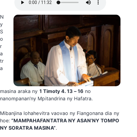
N
y
S
o
r
a
tr
a
masina araka ny
1 Timoty 4. 13 – 16
no
nanompanan’ny Mpitandrina ny Hafatra.
Mibanjina lohahevitra vaovao ny Fiangonana dia ny
hoe:
”MAMPAHAFANTATRA NY ASAN’NY TOMPO
NY SORATRA MASINA”
.