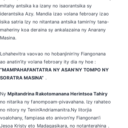
mitahy antsika ka izany no isaorantsika sy
iderantsika Azy. Mandia izao volana febroary izao
isika satria Izy no nitantana antsika tamin’ny tana-
maheriny koa deraina sy ankalazaina ny Anarany
Masina.
Lohahevitra vaovao no hobanjinin’ny Fiangonana
ao anatin’ity volana febroary ity dia ny hoe :
“MAMPAHAFANTATRA NY ASAN’NY TOMPO NY
SORATRA MASINA”
.
Ny
Mpitandrina Rakotomanana Herintsoa Tahiry
no nitarika ny fanompoam-pivavahana. Izy rahateo
no nitory ny Tenin’Andriamanitra.Ny litorjia
voalohany, fampiasa eto anivon’ny Fiangonan’i
Jesoa Kristy eto Madagasikara, no notanterahina .