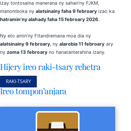
izay tontosaina manerana ny sahan’ny FJKM,
manomboka ny
alatsinainy faha 9 febroary
izao ka
hatramin’ny alahady faha 15 febroary 2026
.
Ny eto amin’ny Fitandremana moa dia ny
alatsinainy 9 febroary
, ny
alarobia 11 febroary
ary
ny
zoma 13 febroary
no hanatanterahina izany.
Hijery ireo raki-tsary rehetra
RAKI-TSARY
Ireo tompon’anjara