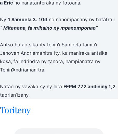
a Eric
no nanatanteraka ny fotoana.
Ny
1 Samoela 3. 10d
no nanompanany ny hafatra :
“ Mitenena, fa mihaino ny mpanomponao”
Antso ho antsika ity tenin’i Samoela tamin’i
Jehovah Andriamanitra ity, ka maniraka antsika
kosa, fa indrindra ny tanora, hampianatra ny
Tenin’Andriamanitra.
Natao ny vavaka sy ny hira
FFPM 772 andininy 1,2
taorian’izany.
Toriteny