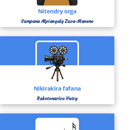
Nitendry orga
Sampana Mpiangaly Zava-Maneno
Nikirakira fafana
Rakotonarivo Vatsy