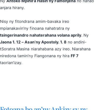
Ny
Antoko Mpihira Hasin’ny Famonjena
no nanao
anjara hirany.
Nisy ny fitondrana amim-bavaka ireo
mpianakavin’ny finoana nahatratra ny
tsingerinandro nahaterahana volana aprily
. Ny
Jaona 1. 12 – Asan’ny Apostoly. 1. 8
no andini-
tSoratra Masina niarahabana azy ireo. Niarahana
niredona tamin’ny Fiangonana ny hira
FF 7
taorian’izay.
Fotoana ho an’ny Ankizy sy ny