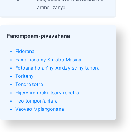
araho izany»
Fanompoam-pivavahana
Fiderana
Famakiana ny Soratra Masina
Fotoana ho an'ny Ankizy sy ny tanora
Toriteny
Tondrozotra
Hijery ireo raki-tsary rehetra
Ireo tompon'anjara
Vaovao Mpiangonana