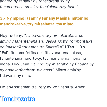
anareo ny fanahin’ny fahendrena sy ny
fanambarana amin’ny fahalalana Azy tsara”
.
3.- Ny mpino iasan’ny Fanahy Masina: mitombo
mandrakariva, tsy mitsahatra, tsy miato.
Hoy ny teny:
“
…fitiavana ary ny faharetanareo
amin’ny fanantenana an’I Jesoa Kristy Tompontsika
eo imason’Andriamanitra Raintsika”
.
I Tes. 1. 3b
.
“Foi”
: finoana “efficace”, fitiavana tena miasa,
fanantenana feno toky, tsy manahy na inona na
inona. Hoy Jean Calvin:
” tsy misaraka ny finoana sy
ny andavan’androm-piainana”
. Miasa amin’ny
fitiavana ny mino.
‎Ho an’Andriamanitra irery ny Voninahitra. Amen.
Tondrozotra