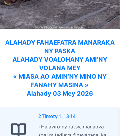
ALAHADY FAHAEFATRA MANARAKA
NY PASKA
ALAHADY VOALOHANY AMI’NY
VOLANA MEY
« MIASA AO AMIN’NY MINO NY
FANAHY MASINA »
Alahady 03 Mey 2026
2 Timoty 1. 13-14
«Halaviro ny ratsy, manaova
soa; mitadiava fihavanana, ka