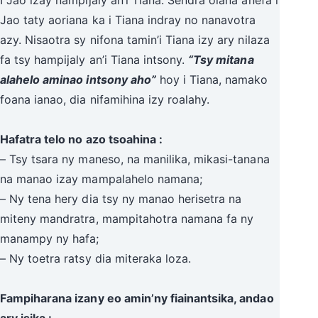
Jao taty aoriana ka i Tiana indray no nanavotra
azy. Nisaotra sy nifona tamin’i Tiana izy ary nilaza
fa tsy hampijaly an’i Tiana intsony.
“Tsy mitana
alahelo aminao intsony aho”
hoy i Tiana, namako
foana ianao, dia nifamihina izy roalahy.
Hafatra telo no azo tsoahina :
– Tsy tsara ny maneso, na manilika, mikasi-tanana
na manao izay mampalahelo namana;
– Ny tena hery dia tsy ny manao herisetra na
miteny mandratra, mampitahotra namana fa ny
manampy ny hafa;
– Ny toetra ratsy dia miteraka loza.
Fampiharana izany eo amin’ny fiainantsika, andao
ary isika :