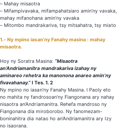
– Mahay misaotra
– Mifampivavaka, mifampahatsiaro amin’ny vavaka,
mahay mifanohana amin’ny vavaka
– Mitombo mandrakariva, tsy mitsahatra, tsy miato
1.- Ny mpino iasan’ny Fanahy masina : mahay
misaotra.
‎‎Hoy ny Soratra Masina:
“Misaotra
an’Andriamanitra mandrakariva izahay ny
aminareo rehetra ka manonona anareo amin’ny
fivavahanay.”
I Tes. 1. 2
‎Ny mpino no iasan’ny Fanahy Masina. I Paoly eto
no mahita ny fandrosoan’ny Fiangonana ary nahay
nisaotra an’Andriamanitra. Rehefa mandroso ny
Fiangonana dia miroborobo. Ny fanomezam-
boninahitra dia natao ho an’Andriamanitra ary Izy
no isaorana.