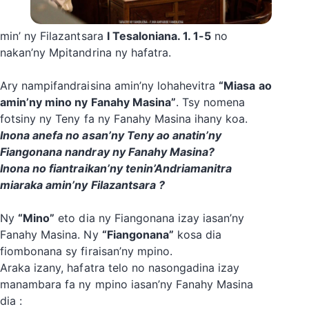
min’ ny Filazantsara
I Tesaloniana. 1. 1-5
no
nakan’ny Mpitandrina ny hafatra.
Ary nampifandraisina amin’ny lohahevitra
“Miasa ao
amin’ny mino ny Fanahy Masina”
. Tsy nomena
fotsiny ny Teny fa ny Fanahy Masina ihany koa.
Inona anefa no asan’ny Teny ao anatin’ny
Fiangonana nandray ny Fanahy Masina?
Inona no fiantraikan’ny tenin’Andriamanitra
miaraka amin’ny Filazantsara ?
‎‎Ny
“Mino”
eto dia ny Fiangonana izay iasan’ny
Fanahy Masina. Ny
“Fiangonana”
kosa dia
fiombonana sy firaisan’ny mpino.
Araka izany, hafatra telo no nasongadina izay
manambara fa ny mpino iasan’ny Fanahy Masina
dia :