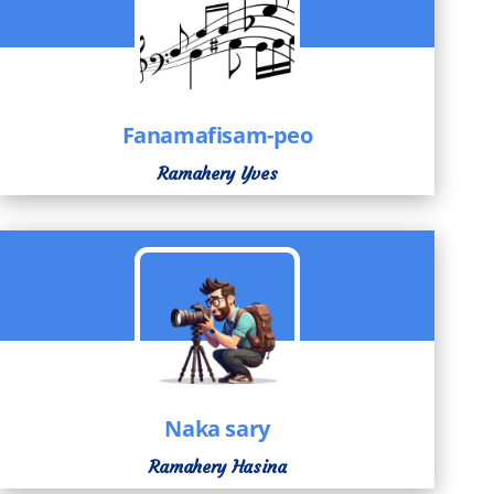
Fanamafisam-peo
Ramahery Yves
Naka sary
Ramahery Hasina