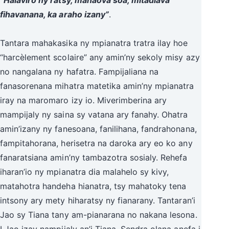
fihavanana, ka araho izany”
.
Tantara mahakasika ny mpianatra tratra ilay hoe
“harcèlement scolaire” any amin’ny sekoly misy azy
no nangalana ny hafatra. Fampijaliana na
fanasorenana mihatra matetika amin’ny mpianatra
iray na maromaro izy io. Miverimberina ary
mampijaly ny saina sy vatana ary fanahy. Ohatra
amin’izany ny fanesoana, fanilihana, fandrahonana,
fampitahorana, herisetra na daroka ary eo ko any
fanaratsiana amin’ny tambazotra sosialy. Rehefa
iharan’io ny mpianatra dia malahelo sy kivy,
matahotra handeha hianatra, tsy mahatoky tena
intsony ary mety hiharatsy ny fianarany. Tantaran’i
Jao sy Tiana tany am-pianarana no nakana lesona.
I Jao izay nampijaly an’i Tiana. Sendra olana anefa i