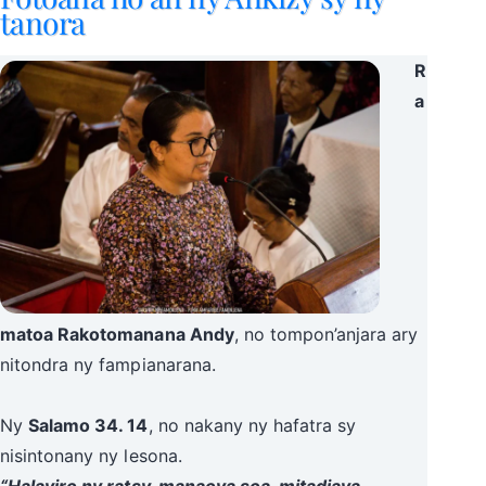
tanora
R
a
matoa Rakotomanana Andy
, no tompon’anjara ary
nitondra ny fampianarana.
Ny
Salamo 34. 14
, no nakany ny hafatra sy
nisintonany ny lesona.
“Halaviro ny ratsy, manaova soa, mitadiava