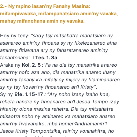
2.- Ny mpino iasan’ny Fanahy Masina:
mifampivavaka, mifampahatsiaro amin’ny vavaka,
mahay mifanohana amin’ny vavaka.
‎Hoy ny teny:
“sady tsy mitsahatra mahatsiaro ny
asanareo amin’ny finoana sy ny fikelezanareo aina
amin’ny fitiavana ary ny faharetanareo amin’ny
fanantenana”.
I Tes. 1. 3a
.
‎Araka ny
Kol. 2. 5
:“
Fa na dia tsy manatrika anareo
amin’ny nofo aza aho, dia manatrika anareo ihany
amin’ny fanahy ka mifaly sy mijery ny filaminanareo
sy ny tsy fiovan’ny finoanareo an’I Kristy”
.
Sy ny
Efe. 1. 15-17
: “
Ary noho izany izaho koa,
rehefa nandre ny finoanareo an’I Jesoa Tompo izay
hitan’ny olona masina rehetra. Dia tsy mitsahatra
misaotra noho ny aminareo ka mahatsiaro anareo
amin’ny fivavahako, mba homen’Andriamanitr’I
Jesoa Kristy Tompontsika, rain’ny voninahitra, ho