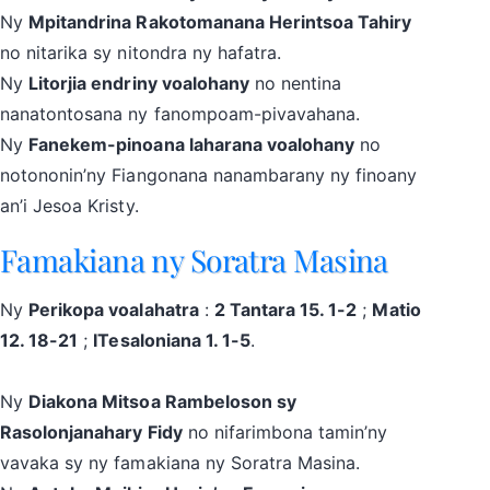
Ny
Mpitandrina Rakotomanana Herintsoa Tahiry
no nitarika sy nitondra ny hafatra.
Ny
Litorjia endriny voalohany
no nentina
nanatontosana ny fanompoam-pivavahana.
Ny
Fanekem-pinoana laharana voalohany
no
notononin’ny Fiangonana nanambarany ny finoany
an’i Jesoa Kristy.
Famakiana ny Soratra Masina
Ny
Perikopa voalahatra
:
2 Tantara 15. 1-2
;
Matio
12. 18-21
;
ITesaloniana 1. 1-5
.
Ny
Diakona Mitsoa Rambeloson sy
Rasolonjanahary Fidy
no nifarimbona tamin’ny
vavaka sy ny famakiana ny Soratra Masina.