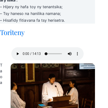
– Hijery ny hafa toy ny tenantsika;
– Tsy haneso na hanilika namana;
– Hisafidy fitiavana fa tsy herisetra.
Toriteny
T
a
o
a