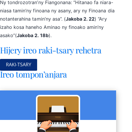
Ny tondrozotran’ny Fiangonana: “Hitanao fa niara-
niasa tamin’ny finoana ny asany, ary ny Finoana dia
notanterahina tamin’ny asa”. (
Jakoba 2. 22
) “Ary
izaho kosa haneho Aminao ny finoako amin’ny
asako”(
Jakoba 2. 18b
).
Hijery ireo raki-tsary rehetra
RAKI-TSARY
Ireo tompon’anjara