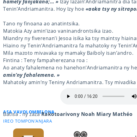
hamely fanjakana;… »
Izay lazain’Andriamanitra dia ta
Tenin’Andriamanitra. Hoy Izy hoe
«aoka tsy ny sitrapo
Tano ny finoana ao anatintsika.
Matokia Azy amin’izao vaninandrontsika izao.
Miandry ny fiverenan’i Jesoa isika ka tsy maintsy hiaina
Hiaino ny Tenin’Andriamanitra fa mahatoky ny Tenin’A
Mila mazoto mivavaka sy mamaky Baiboly isan’andro.
Fintina : Teny fampaherezana roa :
Ao anaty fahalemena no hanehon’Andriamanitra ny her
amin’ny fahalemena. »
Mahatoky amin’ny Teniny Andriamanitra. Tsy mivadika a
ASA VAVOLOMBELONA
Batisa : ny zaza
Rakotoarivony Noah Miary Mathéo
IREO TOMPON’ANJARA