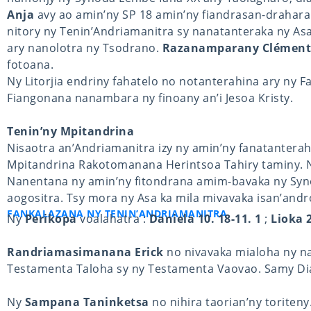
Anja
avy ao amin’ny SP 18 amin’ny fiandrasan-drahar
nitory ny Tenin’Andriamanitra sy nanatanteraka ny A
ary nanolotra ny Tsodrano.
Razanamparany Clément
fotoana.
Ny Litorjia endriny fahatelo no notanterahina ary ny 
Fiangonana nanambara ny finoany an’i Jesoa Kristy.
Tenin’ny Mpitandrina
Nisaotra an’Andriamanitra izy ny amin’ny fanatantera
Mpitandrina Rakotomanana Herintsoa Tahiry taminy. N
Nanentana ny amin’ny fitondrana amim-bavaka ny Syn
aogositra. Tsy mora ny Asa ka mila mivavaka isan’andr
FANKALAZANA NY TENIN’ANDRIAMANITRA
Ny
Perikopa
voalahatra :
Daniela 10. 18-11. 1
;
Lioka 2
Randriamasimanana Erick
no nivavaka mialoha ny n
Testamenta Taloha sy ny Testamenta Vaovao. Samy Dia
Ny
Sampana Taninketsa
no nihira taorian’ny toriteny