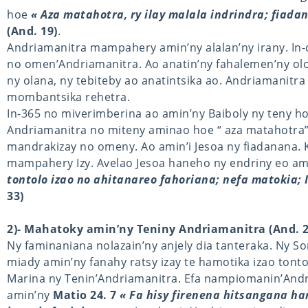
hoe
« Aza matahotra, ry ilay malala indrindra; fiad
(And. 19)
.
Andriamanitra mampahery amin’ny alalan’ny irany. In
no omen’Andriamanitra. Ao anatin’ny fahalemen’ny ol
ny olana, ny tebiteby ao anatintsika ao. Andriamanitr
mombantsika rehetra.
In-365 no miverimberina ao amin’ny Baiboly ny teny h
Andriamanitra no miteny aminao hoe “ aza matahotra”;
mandrakizay no omeny. Ao amin’i Jesoa ny fiadanana. Ka
mampahery Izy. Avelao Jesoa haneho ny endriny eo ami
tontolo izao no ahitanareo fahoriana; nefa matokia; 
33)
2)- Mahatoky amin’ny Teniny Andriamanitra (And. 2
Ny faminaniana nolazain’ny anjely dia tanteraka. Ny So
miady amin’ny fanahy ratsy izay te hamotika izao tonto
Marina ny Tenin’Andriamanitra. Efa nampiomanin’Andria
amin’ny
Matio 24. 7
« Fa hisy firenena hitsangana ha