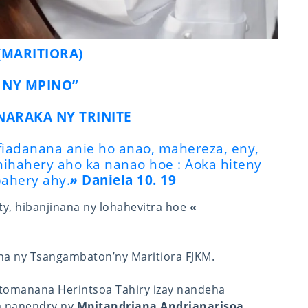
(MARITIORA)
 NY MPINO”
NARAKA NY TRINITE
 fiadanana anie ho anao, mahereza, eny,
 nihahery aho ka nanao hoe : Aoka hiteny
pahery ahy.
»
Daniela 10. 19
ty, hibanjinana ny lohahevitra hoe
«
a ny Tsangambaton’ny Maritiora FJKM.
otomanana Herintsoa Tahiry izay nandeha
a nanendry ny
Mpitandriana Andrianarisoa