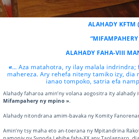
ALAHADY KFTM 
“MIFAMPAHERY
ALAHADY FAHA-VIII MA
«
… Aza matahotra, ry ilay malala indrindra;
mahereza. Ary rehefa niteny tamiko izy, dia
ianao tompoko, satria efa nam
Alahady faharoa amin’ny volana aogositra ity alahady i
Mifampahery ny mpino »
.
Alahady nitondrana amim-bavaka ny Komity Fanorenan
Amin’ny tsy maha eto an-toerana ny Mpitandrina Rak
namonjy ny Synoda Lehibe faha-XX any Taolagnaro, di