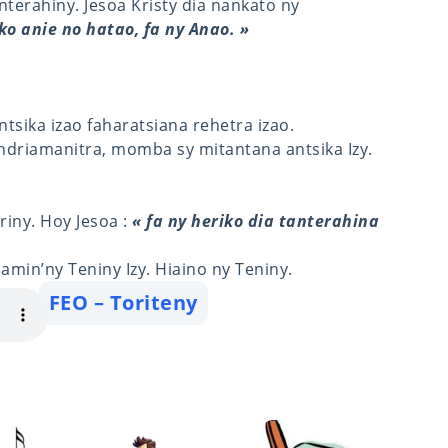
nterahiny. Jesoa Kristy dia nankato ny
ko anie no hatao, fa ny Anao. »
ntsika izao faharatsiana rehetra izao.
ndriamanitra, momba sy mitantana antsika Izy.
iny. Hoy Jesoa :
« fa ny heriko dia tanterahina
min’ny Teniny Izy. Hiaino ny Teniny.
FEO – Toriteny