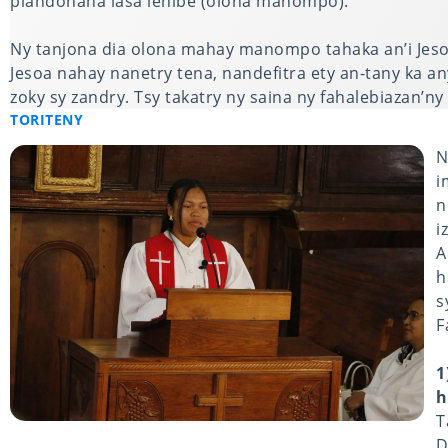
piandohana lasa lehibe (olona manompo).
Ny tanjona dia olona mahay manompo tahaka an’i Jesoa
Jesoa nahay nanetry tena, nandefitra ety an-tany ka any
zoky sy zandry. Tsy takatry ny saina ny fahalebiazan’n
TORITENY
N
i
n
i
A
h
s
F
1
h
T
D