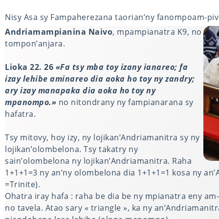
Nisy Asa sy Fampaherezana taorian’ny fanompoam-pi
FOTOANA HO AN’NY ANKIZY SY NY TANORA
Andriamampianina Naivo
, mpampianatra K9, no
tompon’anjara.
Lioka 22. 26
«Fa tsy mba toy izany ianareo; fa
izay lehibe aminareo dia aoka ho toy ny zandry;
ary izay manapaka dia aoka ho toy ny
mpanompo.»
no nitondrany ny fampianarana sy
hafatra.
Tsy mitovy, hoy izy, ny lojikan’Andriamanitra sy ny
lojikan’olombelona. Tsy takatry ny
sain’olombelona ny lojikan’Andriamanitra. Raha
1+1+1=3 ny an’ny olombelona dia 1+1+1=1 kosa ny an’
=Trinite).
Ohatra iray hafa : raha be dia be ny mpianatra eny am-
no tavela. Atao sary « triangle », ka ny an’Andriamanitr