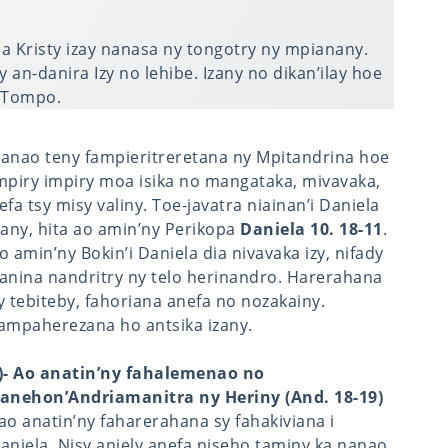
 Kristy izay nanasa ny tongotry ny mpianany.
 an-danira Izy no lehibe. Izany no dikan’ilay hoe
y Tompo.
anao teny fampieritreretana ny Mpitandrina hoe
mpiry impiry moa isika no mangataka, mivavaka,
efa tsy misy valiny. Toe-javatra niainan’i Daniela
zany, hita ao amin’ny Perikopa
Daniela 10. 18-11
.
o amin’ny Bokin’i Daniela dia nivavaka izy, nifady
anina nandritry ny telo herinandro. Harerahana
y tebiteby, fahoriana anefa no nozakainy.
ampaherezana ho antsika izany.
)- Ao anatin’ny fahalemenao no
anehon’Andriamanitra ny Heriny (And. 18-19)
ao anatin’ny faharerahana sy fahakiviana i
aniela. Nisy anjely anefa niseho taminy ka nanao