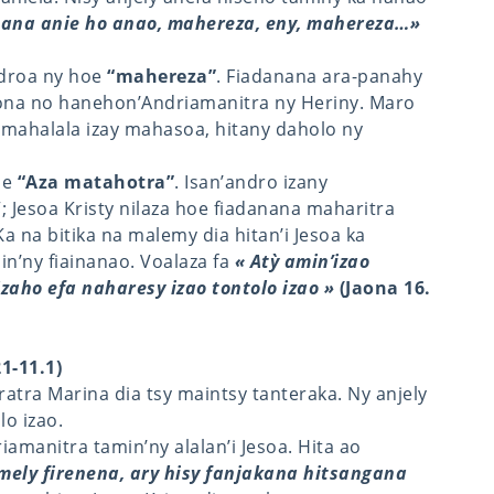
anana anie ho anao, mahereza, eny, mahereza…»
-droa ny hoe
“mahereza”
. Fiadanana ara-panahy
ona no hanehon’Andriamanitra ny Heriny. Maro
a mahalala izay mahasoa, hitany daholo ny
oe
“Aza matahotra”
. Isan’andro izany
 Jesoa Kristy nilaza hoe fiadanana maharitra
 na bitika na malemy dia hitan’i Jesoa ka
n’ny fiainanao. Voalaza fa
« Atỳ amin’izao
Izaho efa naharesy izao tontolo izao »
(Jaona 16.
1-11.1)
ratra Marina dia tsy maintsy tanteraka. Ny anjely
lo izao.
manitra tamin’ny alalan’i Jesoa. Hita ao
mely firenena, ary hisy fanjakana hitsangana