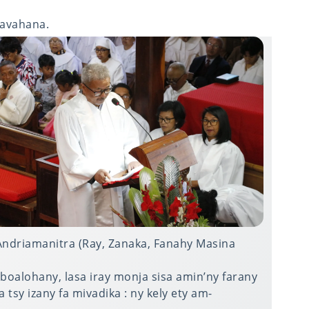
vavahana.
Andriamanitra (Ray, Zanaka, Fanahy Masina
boalohany, lasa iray monja sisa amin’ny farany
a tsy izany fa mivadika : ny kely ety am-