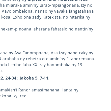
aha miaraka amin’ny Birao-mpiangonana. Izy no
sa Vavolombelona, nanao ny vavaka fangatahana
kosa, Loholona sady Katekista, no nitarika ny
Fanekem-pinoana laharana fahatelo no nentin’ny
hana ny Asa Fanompoana, Asa izay napetraky ny
iarahaba ny rehetra eto amin’ny Fitandremana.
oda Lehibe faha-XX izay hanomboka ny 13
o.
2. 24-34
;
Jakoba 5. 7-11
.
amakian’i Randriamasimanana Hanta ny
kona izy ireo.
.