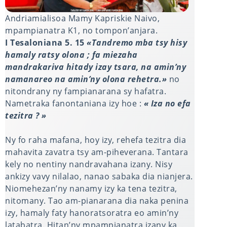
Andriamialisoa Mamy Kapriskie Naivo,
mpampianatra K1, no tompon’anjara.
I Tesaloniana 5. 15
«Tandremo mba tsy hisy
hamaly ratsy olona ; fa miezaha
mandrakariva hitady izay tsara, na amin’ny
namanareo na amin’ny olona rehetra.»
no
nitondrany ny fampianarana sy hafatra.
Nametraka fanontaniana izy hoe :
« Iza no efa
tezitra ? »
Ny fo raha mafana, hoy izy, rehefa tezitra dia
mahavita zavatra tsy am-piheverana. Tantara
kely no nentiny nandravahana izany. Nisy
ankizy vavy nilalao, nanao sabaka dia nianjera.
Niomehezan’ny nanamy izy ka tena tezitra,
nitomany. Tao am-pianarana dia naka penina
izy, hamaly faty hanoratsoratra eo amin’ny
latabatra. Hitan’ny mpampianatra izany ka