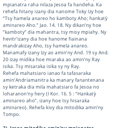
mpianatra raha nilaza Jesoa fa handeha. Ka
rehefa hitany izany dia nanome Toky Izy hoe
“Tsy hamela anareo ho kamboty Aho; hankatỳ
aminareo Aho.” Jao. 14. 18. Ny dikan’ny hoe
“kamboty” dia mahantra, tsy misy mpiahy. Ny
hevitr’izany dia hoe hanome fiainana
mandrakizay Aho, tsy hamela anareo.
Manamafy izany Izy ao amin’ny And. 19 sy And.
20 izay midika hoe miaraka ao amin’ny Ray
isika. Tsy misaraka isika sy ny Ray.
Rehefa mahatsiaro ianao fa tafasaraka
amin’Andriamanitra ka manary fanantenana
sy ketraka dia mila mahatsiaro fa Jesoa no
loharanon’ny hery (I Kor. 16. 5 : “Hankatỳ
aminareo aho”, izany hoe tsy hisaraka
aminareo). Rehefa kivy dia mitodika amin’ny
Tompo.