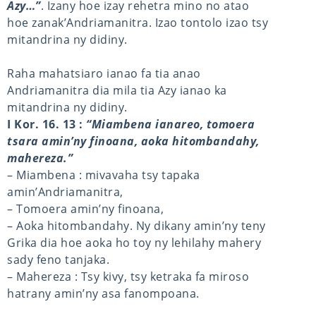
Azy…”
. Izany hoe izay rehetra mino no atao
hoe zanak’Andriamanitra. Izao tontolo izao tsy
mitandrina ny didiny.
Raha mahatsiaro ianao fa tia anao
Andriamanitra dia mila tia Azy ianao ka
mitandrina ny didiny.
I Kor. 16. 13 :
“Miambena ianareo, tomoera
tsara amin’ny finoana, aoka hitombandahy,
mahereza.”
– Miambena : mivavaha tsy tapaka
amin’Andriamanitra,
– Tomoera amin’ny finoana,
– Aoka hitombandahy. Ny dikany amin’ny teny
Grika dia hoe aoka ho toy ny lehilahy mahery
sady feno tanjaka.
– Mahereza : Tsy kivy, tsy ketraka fa miroso
hatrany amin’ny asa fanompoana.