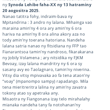
ny
Synoda Lehibe faha-XX ny 13 hatraminy
20 aogositra 2025
.
Nanao tatitra fohy, indraim-bava ny
Mpitandrina : 3 andro ny lalana. Mihainga vao
maraina amin’ny 4 ora ary amin’ny 6 ora
hariva na amin’ny 8 ora alina akory aza no
tody amin’ny toerana hatoriana. Nandeha
lalana satria nanao ny fitsidiana ny FFP tao
Fianarantsoa tamin’ny nandroso, fikarakarana
ny Jobily Volamena ; ary nitsidika ny FJKM
Bevoay, izay lalana mandritry ny 6 ora sy
sasany avy eo Taolagnaro, tamin’ny niverina.
Vitsy dia vitsy mpivavaka ao fa tena ataon’ny
“voay” (mpanompo sampy) rapadango. Mila
tena mieritreritra lalina ny amin’ny zavatra
tokony atao sy apetraka any.
Misaotra ny Fiangonana izay telo mirahalahy
mianaka nandeha tany fa notohanan’ny