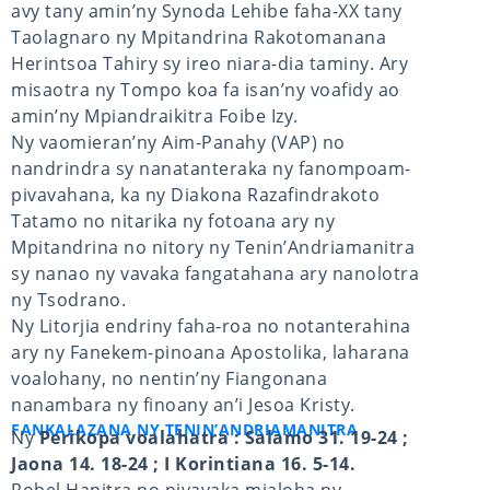
avy tany amin’ny Synoda Lehibe faha-XX tany
Taolagnaro ny Mpitandrina Rakotomanana
Herintsoa Tahiry sy ireo niara-dia taminy. Ary
misaotra ny Tompo koa fa isan’ny voafidy ao
amin’ny Mpiandraikitra Foibe Izy.
Ny vaomieran’ny Aim-Panahy (VAP) no
nandrindra sy nanatanteraka ny fanompoam-
pivavahana, ka ny Diakona Razafindrakoto
Tatamo no nitarika ny fotoana ary ny
Mpitandrina no nitory ny Tenin’Andriamanitra
sy nanao ny vavaka fangatahana ary nanolotra
ny Tsodrano.
Ny Litorjia endriny faha-roa no notanterahina
ary ny Fanekem-pinoana Apostolika, laharana
voalohany, no nentin’ny Fiangonana
nanambara ny finoany an’i Jesoa Kristy.
FANKALAZANA NY TENIN’ANDRIAMANITRA
Ny
Perikopa voalahatra : Salamo 31. 19-24 ;
Jaona 14. 18-24 ; I Korintiana 16. 5-14.
Robel Hanitra no nivavaka mialoha ny