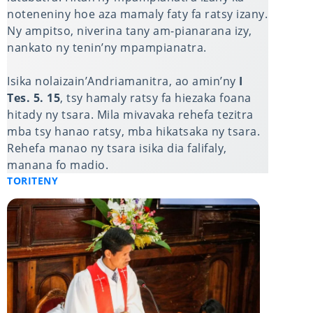
noteneniny hoe aza mamaly faty fa ratsy izany.
Ny ampitso, niverina tany am-pianarana izy,
nankato ny tenin’ny mpampianatra.
Isika nolaizain’Andriamanitra, ao amin’ny
I
Tes. 5. 15
, tsy hamaly ratsy fa hiezaka foana
hitady ny tsara. Mila mivavaka rehefa tezitra
mba tsy hanao ratsy, mba hikatsaka ny tsara.
Rehefa manao ny tsara isika dia falifaly,
manana fo madio.
TORITENY