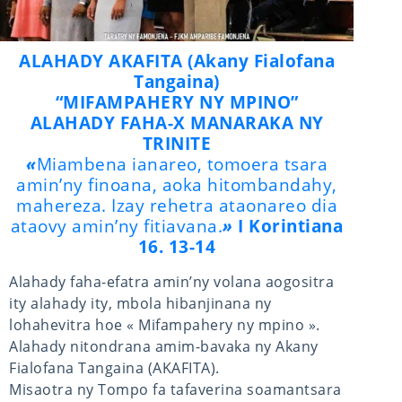
ALAHADY AKAFITA (Akany Fialofana
Tangaina)
“MIFAMPAHERY NY MPINO”
ALAHADY FAHA-X MANARAKA NY
TRINITE
«
Miambena ianareo, tomoera tsara
amin’ny finoana, aoka hitombandahy,
mahereza. Izay rehetra ataonareo dia
ataovy amin’ny fitiavana.
»
I Korintiana
16. 13-14
Alahady faha-efatra amin’ny volana aogositra
ity alahady ity, mbola hibanjinana ny
lohahevitra hoe « Mifampahery ny mpino ».
Alahady nitondrana amim-bavaka ny Akany
Fialofana Tangaina (AKAFITA).
Misaotra ny Tompo fa tafaverina soamantsara