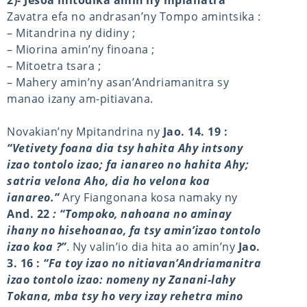
2)- Jesoa mitodika amin’ny mpianatra
Zavatra efa no andrasan’ny Tompo amintsika :
– Mitandrina ny didiny ;
– Miorina amin’ny finoana ;
– Mitoetra tsara ;
– Mahery amin’ny asan’Andriamanitra sy
manao izany am-pitiavana.
Novakian’ny Mpitandrina ny
Jao. 14. 19 :
“Vetivety foana dia tsy hahita Ahy intsony
izao tontolo izao; fa ianareo no hahita Ahy;
satria velona Aho, dia ho velona koa
ianareo.”
Ary Fiangonana kosa namaky ny
And. 22
: “Tompoko, nahoana no aminay
ihany no hisehoanao, fa tsy amin’izao tontolo
izao koa ?”
. Ny valin’io dia hita ao amin’ny
Jao.
3. 16 :
“Fa toy izao no nitiavan’Andriamanitra
izao tontolo izao: nomeny ny Zanani-lahy
Tokana, mba tsy ho very izay rehetra mino