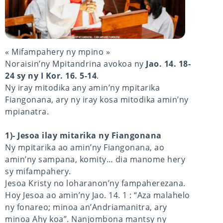
« Mifampahery ny mpino »
Noraisin’ny Mpitandrina avokoa ny
Jao. 14. 18-
24 sy ny I Kor. 16. 5-14
.
Ny iray mitodika any amin’ny mpitarika
Fiangonana, ary ny iray kosa mitodika amin’ny
mpianatra.
1)- Jesoa ilay mitarika ny Fiangonana
Ny mpitarika ao amin’ny Fiangonana, ao
amin’ny sampana, komity… dia manome hery
sy mifampahery.
Jesoa Kristy no loharanon’ny fampaherezana.
Hoy Jesoa ao amin’ny Jao. 14. 1 : “Aza malahelo
ny fonareo; minoa an’Andriamanitra, ary
minoa Ahy koa”. Nanjombona mantsy ny