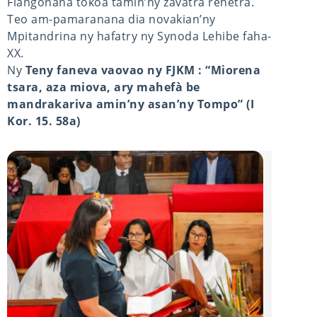
Fiangonana tokoa tamin’ny zavatra rehetra.
Teo am-pamaranana dia novakian’ny
Mpitandrina ny hafatry ny Synoda Lehibe faha-
XX.
Ny
Teny faneva vaovao ny FJKM : “Miorena
tsara, aza miova, ary mahefà be
mandrakariva amin’ny asan’ny Tompo” (I
Kor. 15. 58a)
FOTOANA HO AN’NY ANKIZY SY NY TANORA