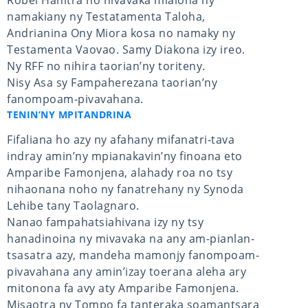
namakiany ny Testatamenta Taloha,
Andrianina Ony Miora kosa no namaky ny
Testamenta Vaovao. Samy Diakona izy ireo.
Ny RFF no nihira taorian’ny toriteny.
Nisy Asa sy Fampaherezana taorian’ny
fanompoam-pivavahana.
TENIN’NY MPITANDRINA
Fifaliana ho azy ny afahany mifanatri-tava
indray amin’ny mpianakavin’ny finoana eto
Amparibe Famonjena, alahady roa no tsy
nihaonana noho ny fanatrehany ny Synoda
Lehibe tany Taolagnaro.
Nanao fampahatsiahivana izy ny tsy
hanadinoina ny mivavaka na any am-pianlan-
tsasatra azy, mandeha mamonjy fanompoam-
pivavahana any amin’izay toerana aleha ary
mitonona fa avy aty Amparibe Famonjena.
Misaotra ny Tompo fa tanteraka soamantsara