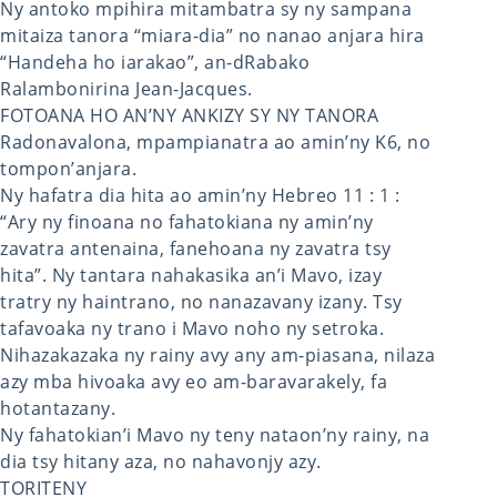
Ny antoko mpihira mitambatra sy ny sampana
mitaiza tanora “miara-dia” no nanao anjara hira
“Handeha ho iarakao”, an-dRabako
Ralambonirina Jean-Jacques.
FOTOANA HO AN’NY ANKIZY SY NY TANORA
Radonavalona, mpampianatra ao amin’ny K6, no
tompon’anjara.
Ny hafatra dia hita ao amin’ny Hebreo 11 : 1 :
“Ary ny finoana no fahatokiana ny amin’ny
zavatra antenaina, fanehoana ny zavatra tsy
hita”. Ny tantara nahakasika an’i Mavo, izay
tratry ny haintrano, no nanazavany izany. Tsy
tafavoaka ny trano i Mavo noho ny setroka.
Nihazakazaka ny rainy avy any am-piasana, nilaza
azy mba hivoaka avy eo am-baravarakely, fa
hotantazany.
Ny fahatokian’i Mavo ny teny nataon’ny rainy, na
dia tsy hitany aza, no nahavonjy azy.
TORITENY