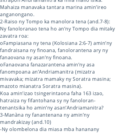
sitrapon’Andriamanitra ka mila mailo isika.
Mahaiza manavaka tantara marina amin’ireo
anganongano.
2-Raiso ny Tompo ka manolora tena (and.7-8):
Ny fanoloranao tena ho an’ny Tompo dia mitaky
zavatra roa:
oFampiasana ny tena (Kolosiana 2:6-7) amin’ny
fandraisana ny finoana, fanolorantena ary ny
fanaovana ny asan’ny finoana.
oFanaovana fanazarantena amin’ny asa
fanompoana an’Andriamanitra (mizatra
mivavaka; mizatra mamaky ny Soratra masina;
mazoto mianatra Soratra masina).
Koa amin’izao tsingerintaona faha 163 izao,
hatraiza ny fifantohana sy ny fanoloran-
tenantsika ho amin’ny asan’Andriamanitra?
3-Manàna ny fanantenana ny amin’ny
mandrakizay (and.10)
-Ny olombelona dia miasa mba hananany