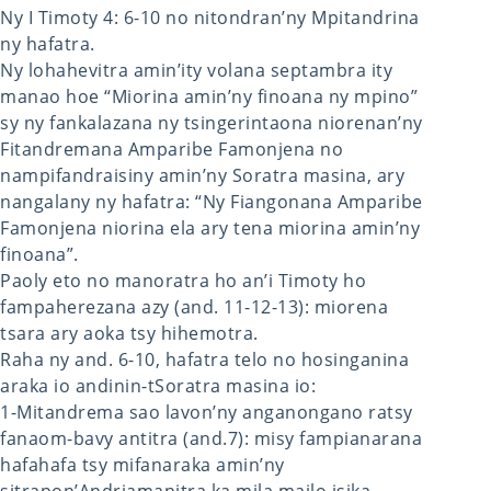
Ny I Timoty 4: 6-10 no nitondran’ny Mpitandrina
ny hafatra.
Ny lohahevitra amin’ity volana septambra ity
manao hoe “Miorina amin’ny finoana ny mpino”
sy ny fankalazana ny tsingerintaona niorenan’ny
Fitandremana Amparibe Famonjena no
nampifandraisiny amin’ny Soratra masina, ary
nangalany ny hafatra: “Ny Fiangonana Amparibe
Famonjena niorina ela ary tena miorina amin’ny
finoana”.
Paoly eto no manoratra ho an’i Timoty ho
fampaherezana azy (and. 11-12-13): miorena
tsara ary aoka tsy hihemotra.
Raha ny and. 6-10, hafatra telo no hosinganina
araka io andinin-tSoratra masina io:
1-Mitandrema sao lavon’ny anganongano ratsy
fanaom-bavy antitra (and.7): misy fampianarana
hafahafa tsy mifanaraka amin’ny