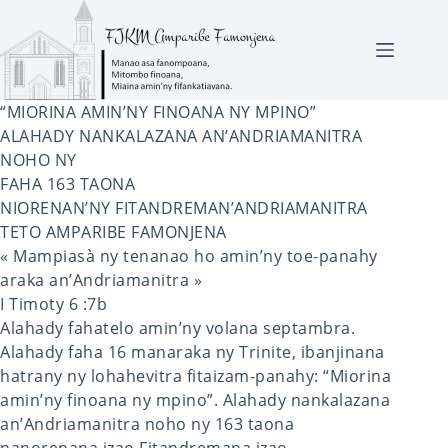
Skip
to
content
“MIORINA AMIN’NY FINOANA NY MPINO”
ALAHADY NANKALAZANA AN’ANDRIAMANITRA
NOHO NY
FAHA 163 TAONA
NIORENAN’NY FITANDREMAN’ANDRIAMANITRA
TETO AMPARIBE FAMONJENA
« Mampiasà ny tenanao ho amin’ny toe-panahy
araka an’Andriamanitra »
I Timoty 6 :7b
Alahady fahatelo amin’ny volana septambra.
Alahady faha 16 manaraka ny Trinite, ibanjinana
hatrany ny lohahevitra fitaizam-panahy: “Miorina
amin’ny finoana ny mpino”. Alahady nankalazana
an’Andriamanitra noho ny 163 taona