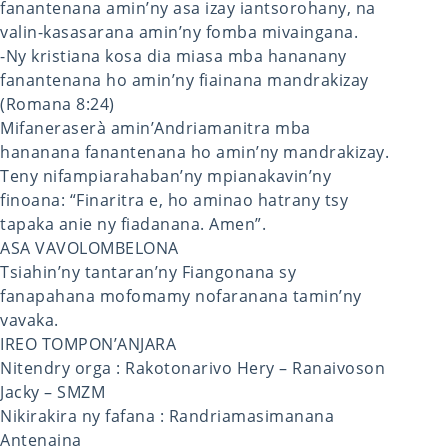
fanantenana amin’ny asa izay iantsorohany, na
valin-kasasarana amin’ny fomba mivaingana.
-Ny kristiana kosa dia miasa mba hananany
fanantenana ho amin’ny fiainana mandrakizay
(Romana 8:24)
Mifaneraserà amin’Andriamanitra mba
hananana fanantenana ho amin’ny mandrakizay.
Teny nifampiarahaban’ny mpianakavin’ny
finoana: “Finaritra e, ho aminao hatrany tsy
tapaka anie ny fiadanana. Amen”.
ASA VAVOLOMBELONA
Tsiahin’ny tantaran’ny Fiangonana sy
fanapahana mofomamy nofaranana tamin’ny
vavaka.
IREO TOMPON’ANJARA
Nitendry orga : Rakotonarivo Hery – Ranaivoson
Jacky – SMZM
Nikirakira ny fafana : Randriamasimanana
Antenaina