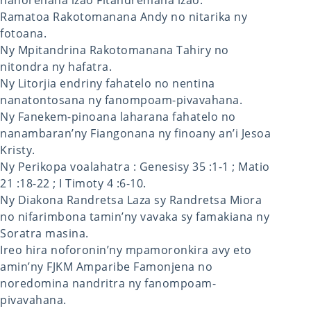
nanorenana izao Fitandremana izao.
Ramatoa Rakotomanana Andy no nitarika ny
fotoana.
Ny Mpitandrina Rakotomanana Tahiry no
nitondra ny hafatra.
Ny Litorjia endriny fahatelo no nentina
nanatontosana ny fanompoam-pivavahana.
Ny Fanekem-pinoana laharana fahatelo no
nanambaran’ny Fiangonana ny finoany an’i Jesoa
Kristy.
Ny Perikopa voalahatra : Genesisy 35 :1-1 ; Matio
21 :18-22 ; I Timoty 4 :6-10.
Ny Diakona Randretsa Laza sy Randretsa Miora
no nifarimbona tamin’ny vavaka sy famakiana ny
Soratra masina.
Ireo hira noforonin’ny mpamoronkira avy eto
amin’ny FJKM Amparibe Famonjena no
noredomina nandritra ny fanompoam-
pivavahana.