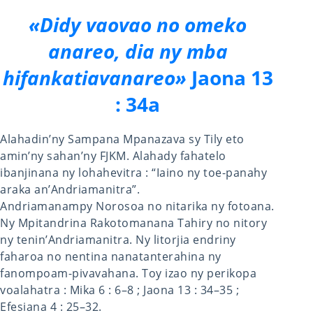
«Didy vaovao no omeko
anareo, dia ny mba
hifankatiavanareo»
Jaona 13
: 34a
Alahadin’ny Sampana Mpanazava sy Tily eto
amin’ny sahan’ny FJKM. Alahady fahatelo
ibanjinana ny lohahevitra : “Iaino ny toe-panahy
araka an’Andriamanitra”.
Andriamanampy Norosoa no nitarika ny fotoana.
Ny Mpitandrina Rakotomanana Tahiry no nitory
ny tenin’Andriamanitra. Ny litorjia endriny
faharoa no nentina nanatanterahina ny
fanompoam-pivavahana. Toy izao ny perikopa
voalahatra : Mika 6 : 6–8 ; Jaona 13 : 34–35 ;
Efesiana 4 : 25–32.