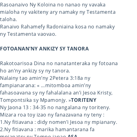
Rasoanaivo Ny Koloina no nanao ny vavaka
mialoha ny vakiteny ary namaky ny Testamenta
taloha.
Ranaivo Rahamefy Radoniaina kosa no namaky
ny Testamenta vaovao.
FOTOANAN’NY ANKIZY SY TANORA
Rakotoarisoa Dina no nanatanteraka ny fotoana
ho an’ny ankizy sy ny tanora.
Nalainy tao amin’ny 2Petera 3:18a ny
fampianarana: « …mitomboa amin’ny
fahasoavana sy ny fahalalana an’i Jesoa Kristy,
Tompontsika sy Mpamonjy. »
TORITENY
Ny Jaona 13 : 34-35 no nangalana ny toriteny.
Mizara roa toy izao ny fanazavana ny teny :
1.Ny fitiavana : didy nomen’i Jesoa ny mpianany.
2.Ny fitiavana : marika hamantarana fa
mpianatry ny Tompo ianao.
ASA