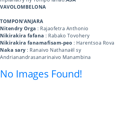
VAVOLOMBELONA
TOMPON’ANJARA
Nitendry Orga
: Rajaofetra Anthonio
Nikirakira fafana
: Rabako Tovohery
Nikirakira fanamafisam-peo
: Harentsoa Rova
Naka sary
: Ranaivo Nathanaël sy
Andrianandrasanarinaivo Manambina
No Images Found!