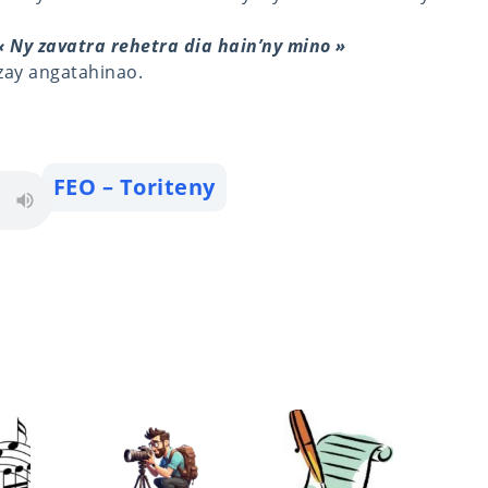
« Ny zavatra rehetra dia hain’ny mino »
izay angatahinao.
FEO – Toriteny