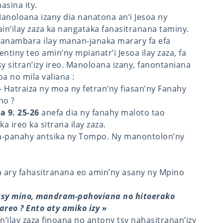
asina ity.
anoloana izany dia nanatona an’i Jesoa ny
ain’ilay zaza ka nangataka fanasitranana taminy.
anambara ilay manan-janaka marary fa efa
entiny teo amin’ny mpianatr’i Jesoa ilay zaza, fa
sy sitran’izy ireo. Manoloana izany, fanontaniana
oa no mila valiana :
- Hatraiza ny moa ny fetran’ny fiasan’ny Fanahy
no ?
a 9. 25-26
anefa dia ny fanahy maloto tao
a ireo ka sitrana ilay zaza.
ara-panahy antsika ny Tompo. Ny manontolon’ny
 ary fahasitranana eo amin’ny asany ny Mpino
tsy mino, mandram-pahoviana no hitoerako
eo ? Ento aty amiko izy »
n’ilay zaza finoana no antony tsy nahasitranan’izy