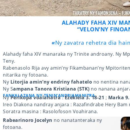
ALAHADY FAHA XIV MA
“VELON’NY FINOA
«
Ny zavatra rehetra dia hai
Alahady faha XIV manaraka ny Trinite androany. Ny M
Teny.
Rabenasolo Rija avy amin’ny Fikambanan’ny Mpitoriteny
nitarika ny fotoana.
Ny
Litorjia amin’ny endriny fahatelo
no nentina nan
Ny S
ampana Tanora Kristiana (STK)
no nanana anjara
FANKALAZANA NY TENIN’ANDRIAMANITRA
Ny
Perikopa voalahatra
:
Ezekiela 3. 18-21
;
Marka 9.
Ireo Diakona nandray anjara : Razafindrabe Hery Bam 
Soratra masina : Rasolofoson Voahirana.
FOTOANA HO AN’NY ANKIZY SY NY TANORA
Rabearinoro Jocelyn
no nanatanteraka ny
fotoana.