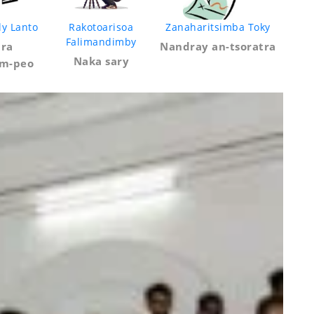
y Lanto
Rakotoarisoa
Zanaharitsimba Toky
Falimandimby
ira
Nandray an-tsoratra
Naka sary
am-peo