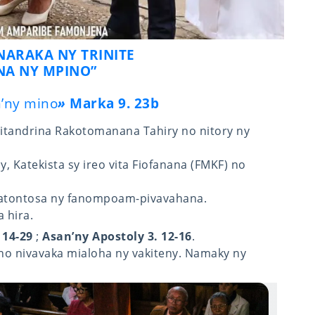
NARAKA NY TRINITE
NA NY MPINO”
n’ny mino
»
Marka 9. 23b
pitandrina Rakotomanana Tahiry no nitory ny
, Katekista sy ireo vita Fiofanana (FMKF) no
atontosa ny fanompoam-pivavahana.
 hira.
 14-29
;
Asan’ny Apostoly 3. 12-16
.
no nivavaka mialoha ny vakiteny. Namaky ny