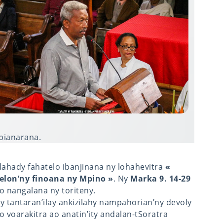
pianarana.
lahady fahatelo ibanjinana ny lohahevitra
«
elon’ny finoana ny Mpino »
. Ny
Marka 9. 14-29
o nangalana ny toriteny.
y tantaran’ilay ankizilahy nampahorian’ny devoly
o voarakitra ao anatin’ity andalan-tSoratra