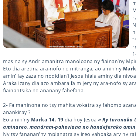
m
M
r
N
n
t
r
1
masina sy Andriamanitra manoloana ny fiainan’ny Mpi
Eto dia aretina ara-nofo no mitranga, ao amin’ny
Mark
amin’ilay zaza no nodidian’i Jesoa hiala aminy dia nivoak
Araka izany dia azo ambara fa mijery ny ara-nofo sy 
fiainantsika no ananany fahefana.
2- Fa maninona no tsy mahita vokatra sy fahombiazana
anankiray ?
Eo amin’ny
Marka 14. 19
dia hoy Jesoa
« Ry taranaka 
aminareo, mandram-pahoviana no handeferako aminar
Ny tsy fananan’ny mpianatra sy ireo vahoaka ary ny rai