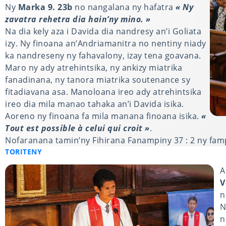
Ny
Marka 9. 23b
no nangalana ny hafatra
« Ny
zavatra rehetra dia hain’ny mino. »
Na dia kely aza i Davida dia nandresy an’i Goliata
izy. Ny finoana an’Andriamanitra no nentiny niady
ka nandreseny ny fahavalony, izay tena goavana.
Maro ny ady atrehintsika, ny ankizy miatrika
fanadinana, ny tanora miatrika soutenance sy
fitadiavana asa. Manoloana ireo ady atrehintsika
ireo dia mila manao tahaka an’i Davida isika.
Aoreno ny finoana fa mila manana finoana isika.
«
Tout est possible à celui qui croit »
.
Nofaranana tamin’ny Fihirana Fanampiny 37 : 2 ny fam
TORITENY
A
V
n
N
n