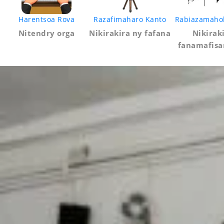
Harentsoa Rova
Razafimaharo Kanto
Rabiazamahol
Nitendry orga
Nikirakira ny fafana
Nikirak
fanamafis