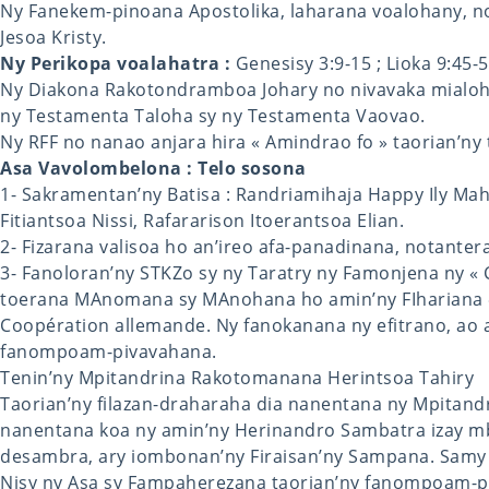
Ny Fanekem-pinoana Apostolika, laharana voalohany, n
Jesoa Kristy.
Ny Perikopa voalahatra :
Genesisy 3:9-15 ; Lioka 9:45-
Ny Diakona Rakotondramboa Johary no nivavaka mialo
ny Testamenta Taloha sy ny Testamenta Vaovao.
Ny RFF no nanao anjara hira « Amindrao fo » taorian’ny 
Asa Vavolombelona : Telo sosona
1- Sakramentan’ny Batisa : Randriamihaja Happy Ily Mah
Fitiantsoa Nissi, Rafararison Itoerantsoa Elian.
2- Fizarana valisoa ho an’ireo afa-panadinana, notanter
3- Fanoloran’ny STKZo sy ny Taratry ny Famonjena ny « Ce
toerana MAnomana sy MAnohana ho amin’ny FIhariana «
Coopération allemande. Ny fanokanana ny efitrano, ao 
fanompoam-pivavahana.
Tenin’ny Mpitandrina Rakotomanana Herintsoa Tahiry
Taorian’ny filazan-draharaha dia nanentana ny Mpitand
nanentana koa ny amin’ny Herinandro Sambatra izay mbo
desambra, ary iombonan’ny Firaisan’ny Sampana. Samy
Nisy ny Asa sy Fampaherezana taorian’ny fanompoam-p