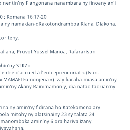
o nentin’ny Fiangonana nanambara ny finoany an’i
50 ; Romana 16:17-20
ha ny namakian-dRakotondramboa Riana, Diakona,
toriteny.
aliana, Pruvot Yussel Manoa, Rafararison
ahin’ny STKZo.
ntre d’accueil à l’entrepreneuriat » (Ivon-
 MAMAFI Famonjena ») izay fiaraha-miasa amin’ny
amin’ny Akany Rainimamonjy, dia natao taorian’ny
rina ny amin’ny fidirana ho Katekomena ary
la mitohy ny alatsinainy 23 sy talata 24
 manomboka amin’ny 6 ora hariva izany.
ivavahana.