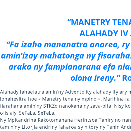
“MANETRY TEN
ALAHADY IV
“Fa izaho mananatra anareo, ry
amin’izay mahatonga ny fisarahan
araka ny fampianarana efa nia
olona ireny.”
Ro
Alahady fahaefatra amin’ny Advento ity alahady ity ary 
lohahevitra hoe « Manetry tena ny mpino ». Marihina fa 
fiarahana amin’ny STKZo nanokana ny zava-bita. Nisy koa
ofisialy, SeFaLa, SeTeLa.
Ny Mpitandrina Rakotomanana Herintsoa Tahiry no na
tamin’ny Litorjia endriny faharoa sy nitory ny Tenin’And