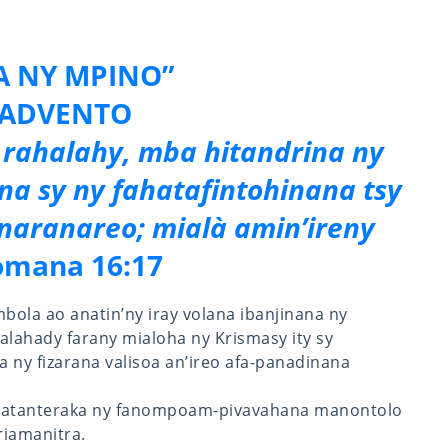
A NY MPINO”
 ADVENTO
 rahalahy, mba hitandrina ny
a sy ny fahatafintohinana tsy
naranareo; mialà amin’ireny
mana 16:17
mbola ao anatin’ny iray volana ibanjinana ny
alahady farany mialoha ny Krismasy ity sy
 ny fizarana valisoa an’ireo afa-panadinana
natanteraka ny fanompoam-pivavahana manontolo
riamanitra.