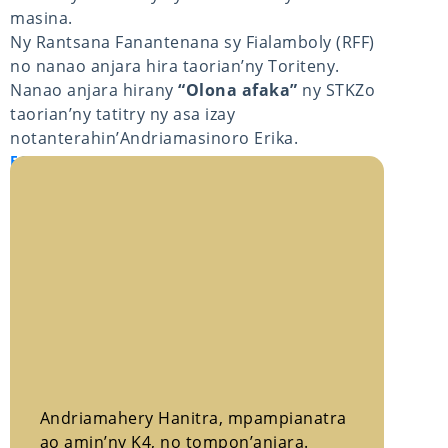
masina.
Ny Rantsana Fanantenana sy Fialamboly (RFF)
no nanao anjara hira taorian’ny Toriteny.
Nanao anjara hirany
“Olona afaka”
ny STKZo
taorian’ny tatitry ny asa izay
notanterahin’Andriamasinoro Erika.
FOTOANA HO AN’NY ANKIZY SY NY TANORA
Andriamahery Hanitra, mpampianatra
ao amin’ny K4, no tompon’anjara.