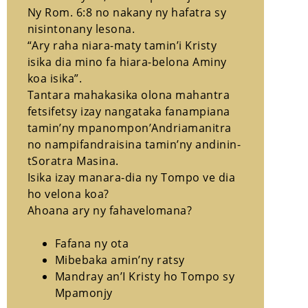
Ny Rom. 6:8 no nakany ny hafatra sy
nisintonany lesona.
“Ary raha niara-maty tamin’i Kristy
isika dia mino fa hiara-belona Aminy
koa isika”.
Tantara mahakasika olona mahantra
fetsifetsy izay nangataka fanampiana
tamin’ny mpanompon’Andriamanitra
no nampifandraisina tamin’ny andinin-
tSoratra Masina.
Isika izay manara-dia ny Tompo ve dia
ho velona koa?
Ahoana ary ny fahavelomana?
Fafana ny ota
Mibebaka amin’ny ratsy
Mandray an’I Kristy ho Tompo sy
Mpamonjy