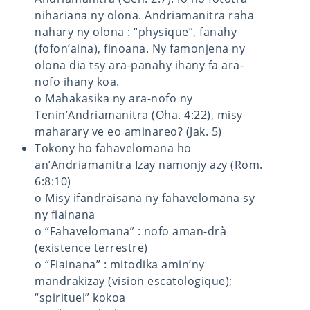
nihariana ny olona. Andriamanitra raha
nahary ny olona : “physique”, fanahy
(fofon’aina), finoana. Ny famonjena ny
olona dia tsy ara-panahy ihany fa ara-
nofo ihany koa.
o Mahakasika ny ara-nofo ny
Tenin’Andriamanitra (Oha. 4:22), misy
maharary ve eo aminareo? (Jak. 5)
Tokony ho fahavelomana ho
an’Andriamanitra Izay namonjy azy (Rom.
6:8:10)
o Misy ifandraisana ny fahavelomana sy
ny fiainana
o “Fahavelomana” : nofo aman-drà
(existence terrestre)
o “Fiainana” : mitodika amin’ny
mandrakizay (vision escatologique);
“spirituel” kokoa