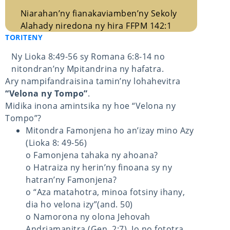
Niarahan’ny fianakaviamben’ny Sekoly
Alahady niredona ny hira FFPM 142:1
TORITENY
Ny Lioka 8:49-56 sy Romana 6:8-14 no
nitondran’ny Mpitandrina ny hafatra.
Ary nampifandraisina tamin’ny lohahevitra
“Velona ny Tompo”
.
Midika inona amintsika ny hoe “Velona ny
Tompo”?
Mitondra Famonjena ho an’izay mino Azy
(Lioka 8: 49-56)
o Famonjena tahaka ny ahoana?
o Hatraiza ny herin’ny finoana sy ny
hatran’ny Famonjena?
o “Aza matahotra, minoa fotsiny ihany,
dia ho velona izy”(and. 50)
o Namorona ny olona Jehovah
Andriamanitra (Gen. 2:7). Io no fototra