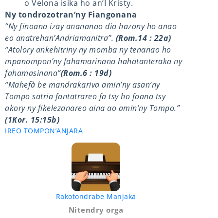
o Velona isika ho an’I Kristy.
Ny tondrozotran’ny Fiangonana
“Ny finoana izay anananao dia hazony ho anao
eo anatrehan’Andriamanitra”.
(Rom.14 : 22a)
“Atolory ankehitriny ny momba ny tenanao ho
mpanompon’ny fahamarinana hahatanteraka ny
fahamasinana”
(Rom.6 : 19d)
“Mahefà be mandrakariva amin’ny asan’ny
Tompo satria fantatrareo fa tsy ho foana tsy
akory ny fikelezanareo aina ao amin’ny Tompo.”
(1Kor. 15:15b)
IREO TOMPON’ANJARA
Rakotondrabe Manjaka
Nitendry orga