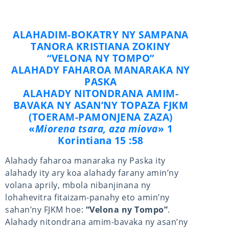
ALAHADIM-BOKATRY NY SAMPANA
TANORA KRISTIANA ZOKINY
“VELONA NY TOMPO”
ALAHADY FAHAROA MANARAKA NY
PASKA
ALAHADY NITONDRANA AMIM-
BAVAKA NY ASAN’NY TOPAZA FJKM
(TOERAM-PAMONJENA ZAZA)
«
Miorena tsara, aza miova
» 1
Korintiana 15 :58
Alahady faharoa manaraka ny Paska ity
alahady ity ary koa alahady farany amin’ny
volana aprily, mbola nibanjinana ny
lohahevitra fitaizam-panahy eto amin’ny
sahan’ny FJKM hoe:
“Velona ny Tompo”
.
Alahady nitondrana amim-bavaka ny asan’ny