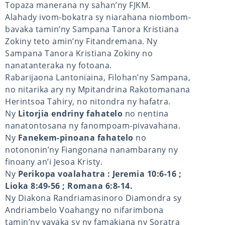
Topaza manerana ny sahan’ny FJKM.
Alahady ivom-bokatra sy niarahana niombom-
bavaka tamin’ny Sampana Tanora Kristiana
Zokiny teto amin’ny Fitandremana. Ny
Sampana Tanora Kristiana Zokiny no
nanatanteraka ny fotoana.
Rabarijaona Lantoniaina, Filohan’ny Sampana,
no nitarika ary ny Mpitandrina Rakotomanana
Herintsoa Tahiry, no nitondra ny hafatra.
Ny
Litorjia endriny fahatelo
no nentina
nanatontosana ny fanompoam-pivavahana.
Ny
Fanekem-pinoana fahatelo
no
notononin’ny Fiangonana nanambarany ny
finoany an’i Jesoa Kristy.
Ny
Perikopa voalahatra : Jeremia 10:6-16 ;
Lioka 8:49-56 ; Romana 6:8-14.
Ny Diakona Randriamasinoro Diamondra sy
Andriambelo Voahangy no nifarimbona
tamin’ny vavaka sy ny famakiana ny Soratra